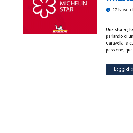
27 Novem
Una storia glo
parlando di u
Caravella, a c
passione, quel
Leggi di p