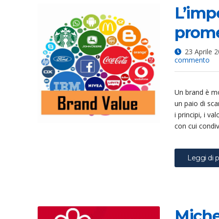
L’imp
prome
23 Aprile 
su
commento
L’
del
Br
Un brand è mol
Val
le
un paio di sca
pr
i principi, i v
die
con cui condiv
al
pr
Leggi di p
Michel