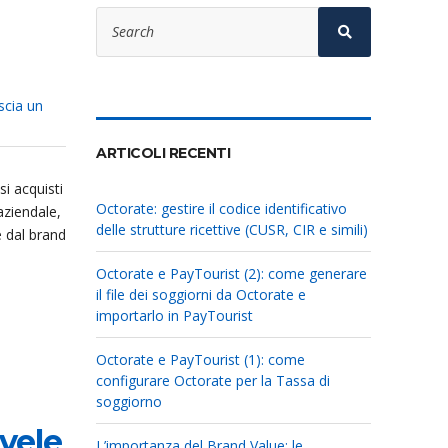
Search
for:
Search
scia un
ARTICOLI RECENTI
i acquisti
Octorate: gestire il codice identificativo
aziendale,
delle strutture ricettive (CUSR, CIR e simili)
re dal brand
Octorate e PayTourist (2): come generare
il file dei soggiorni da Octorate e
importarlo in PayTourist
Octorate e PayTourist (1): come
configurare Octorate per la Tassa di
soggiorno
 vele
L’importanza del Brand Value: le