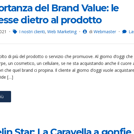
ortanza del Brand Value: le
sse dietro al prodotto
2021
I nostri clienti
,
Web Marketing
di
Webmaster
La
importanza
and
to di più del prodotto o servizio che promuove. Al giorno d’oggi che s
ue:
rpe, un cosmetico, un cellulare, se ne sta acquistando anche il cuore 
omesse
alori che quel brand ci propina. Il cliente al giorno d’oggi vuole acquista
tro
ide […]
odotto
iù
in Star: La Caravella a gonfie