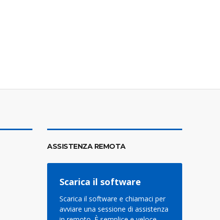
ASSISTENZA REMOTA
Scarica il software
Scarica il software e chiamaci per
avviare una sessione di assistenza
in remoto. È semplice e veloce.