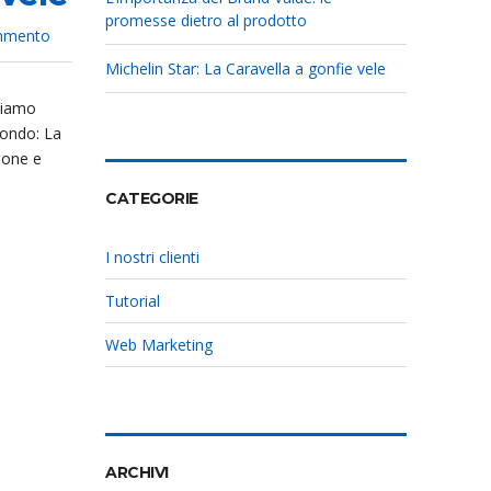
promesse dietro al prodotto
su
ommento
Michelin
Michelin Star: La Caravella a gonfie vele
Star:
La
stiamo
Caravella
a
mondo: La
gonfie
zione e
vele
CATEGORIE
I nostri clienti
Tutorial
Web Marketing
ARCHIVI