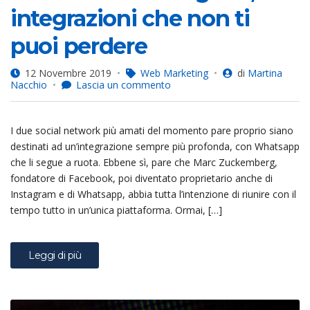
integrazioni che non ti
puoi perdere
12 Novembre 2019
Web Marketing
di
Martina
su
Nacchio
Lascia un commento
Facebook
&
Instagram,
I due social network più amati del momento pare proprio siano
le
integrazioni
destinati ad un’integrazione sempre più profonda, con Whatsapp
che
che li segue a ruota. Ebbene sì, pare che Marc Zuckemberg,
non
fondatore di Facebook, poi diventato proprietario anche di
ti
puoi
Instagram e di Whatsapp, abbia tutta l’intenzione di riunire con il
perdere
tempo tutto in un’unica piattaforma. Ormai, […]
Leggi di più