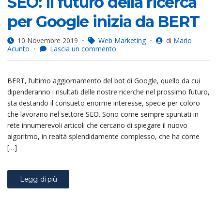
SEO: Il futuro della ricerca
per Google inizia da BERT
10 Novembre 2019
Web Marketing
di
Mario
su
Acunto
Lascia un commento
SEO:
Il
futuro
BERT, l’ultimo aggiornamento del bot di Google, quello da cui
della
ricerca
dipenderanno i risultati delle nostre ricerche nel prossimo futuro,
per
sta destando il consueto enorme interesse, specie per coloro
Google
che lavorano nel settore SEO. Sono come sempre spuntati in
inizia
da
rete innumerevoli articoli che cercano di spiegare il nuovo
BERT
algoritmo, in realtà splendidamente complesso, che ha come
[…]
Leggi di più