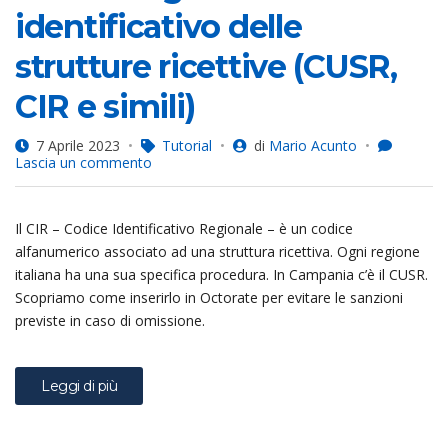
identificativo delle
strutture ricettive (CUSR,
CIR e simili)
7 Aprile 2023
Tutorial
di
Mario Acunto
su
Lascia un commento
Octorate:
gestire
il
Il CIR – Codice Identificativo Regionale – è un codice
codice
identificativo
alfanumerico associato ad una struttura ricettiva. Ogni regione
delle
italiana ha una sua specifica procedura. In Campania c’è il CUSR.
strutture
Scopriamo come inserirlo in Octorate per evitare le sanzioni
ricettive
(CUSR,
previste in caso di omissione.
CIR
e
simili)
Leggi di più