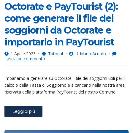
Octorate e PayTourist (2):
come generare il file dei
soggiorni da Octorate e
importarlo in PayTourist
1 Aprile 2023
Tutorial
di
Mario Acunto
su
Lascia un commento
Octorate
e
PayTourist
Impariamo a generare su Octorate il file dei soggiorni utili per il
(2):
come
calcolo della Tassa di Soggiorno e a caricarlo nella nostra area
generare
riservata della piattaforma PayTourist del nostro Comune.
il
file
dei
soggiorni
Leggi di più
da
Octorate
e
importarlo