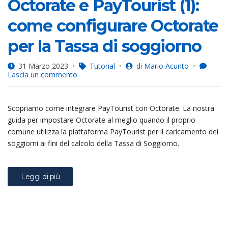
Octorate e PayTourist (1):
come configurare Octorate
per la Tassa di soggiorno
31 Marzo 2023
Tutorial
di
Mario Acunto
su
Lascia un commento
Octorate
e
PayTourist
Scopriamo come integrare PayTourist con Octorate. La nostra
(1):
come
guida per impostare Octorate al meglio quando il proprio
configurare
comune utilizza la piattaforma PayTourist per il caricamento dei
Octorate
soggiorni ai fini del calcolo della Tassa di Soggiorno.
per
la
Tassa
di
Leggi di più
soggiorno