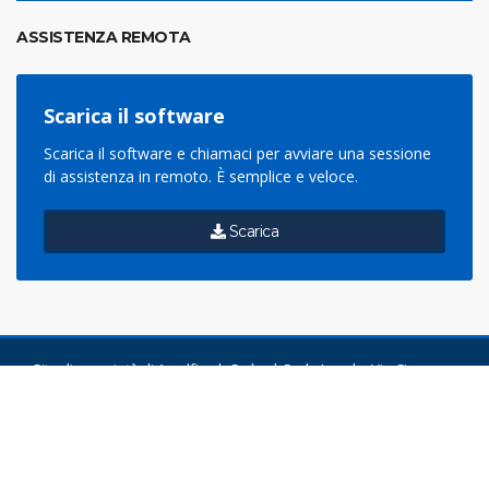
ASSISTENZA REMOTA
Scarica il software
Scarica il software e chiamaci per avviare una sessione
di assistenza in remoto. È semplice e veloce.
Scarica
Sito di proprietà di
Amalfiweb S.r.l.s.
| Sede Legale: Via Ciro
d'Amico, 35 - 84129 Salerno (SA) | P.IVA: 05710640656 | Reg. Imp.
SA: 52881/2018 | N° R.E.A. 467844 | Cap. Soc: € 4.000,00 i.v. |
TUTTI I DIRITTI RISERVATI |
Powered by
Amalfiweb